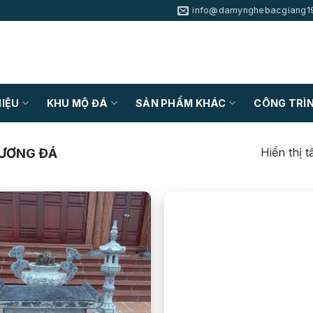
info@damynghebacgiang1
HIỆU
KHU MỘ ĐÁ
SẢN PHẨM KHÁC
CÔNG TRÌN
Hiển thị t
ƯƠNG ĐÁ