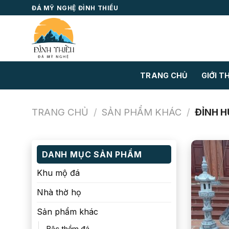
Skip
ĐÁ MỸ NGHỆ ĐÌNH THIỀU
to
content
TRANG CHỦ
GIỚI T
TRANG CHỦ
/
SẢN PHẨM KHÁC
/
ĐỈNH H
DANH MỤC SẢN PHẨM
Khu mộ đá
Nhà thờ họ
Sản phẩm khác
Bậc thềm đá