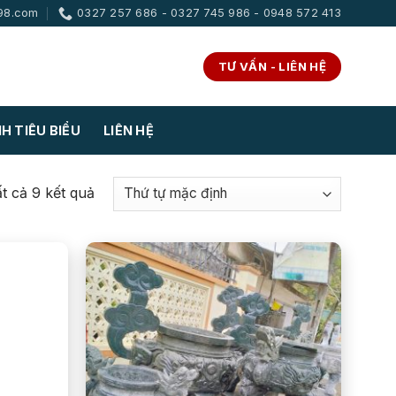
98.com
0327 257 686 - 0327 745 986 - 0948 572 413
TƯ VẤN - LIÊN HỆ
H TIÊU BIỂU
LIÊN HỆ
ất cả 9 kết quả