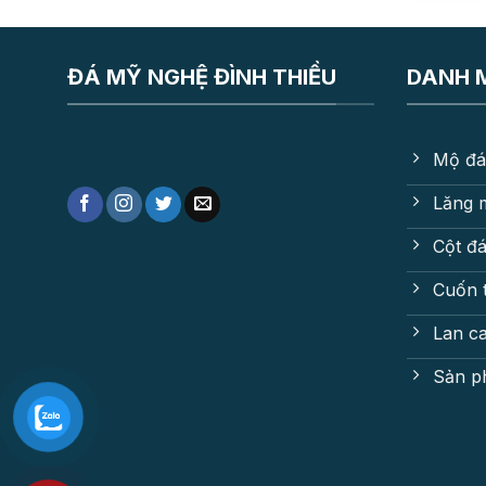
ĐÁ MỸ NGHỆ ĐÌNH THIỀU
DANH 
Mộ đá
Lăng 
Cột đ
Cuốn 
Lan c
Sản p