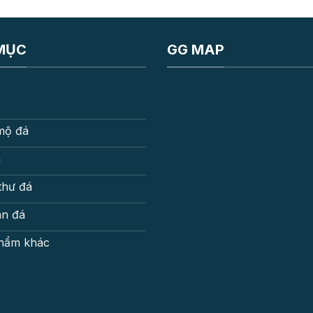
MỤC
GG MAP
mộ đá
á
thư đá
an đá
hẩm khác