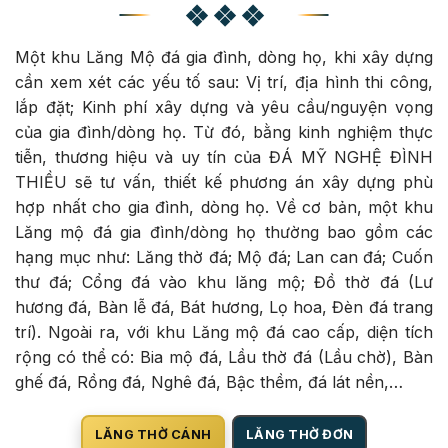
Một khu Lăng Mộ đá gia đình, dòng họ, khi xây dựng
cần xem xét các yếu tố sau: Vị trí, địa hình thi công,
lắp đặt; Kinh phí xây dựng và yêu cầu/nguyện vọng
của gia đình/dòng họ. Từ đó, bằng kinh nghiệm thực
tiễn, thương hiệu và uy tín của ĐÁ MỸ NGHỆ ĐÌNH
THIỀU sẽ tư vấn, thiết kế phương án xây dựng phù
hợp nhất cho gia đình, dòng họ. Về cơ bản, một khu
Lăng mộ đá gia đình/dòng họ thường bao gồm các
hạng mục như: Lăng thờ đá; Mộ đá; Lan can đá; Cuốn
thư đá; Cổng đá vào khu lăng mộ; Đồ thờ đá (Lư
hương đá, Bàn lễ đá, Bát hương, Lọ hoa, Đèn đá trang
trí). Ngoài ra, với khu Lăng mộ đá cao cấp, diện tích
rộng có thể có: Bia mộ đá, Lầu thờ đá (Lầu chờ), Bàn
ghế đá, Rồng đá, Nghê đá, Bậc thềm, đá lát nền,…
LĂNG THỜ CÁNH
LĂNG THỜ ĐƠN