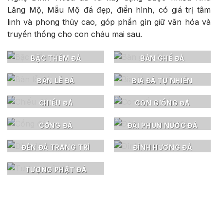
Lăng Mộ, Mẫu Mộ đá đẹp, điển hình, có giá trị tâm
linh và phong thủy cao, góp phần gìn giữ văn hóa và
truyền thống cho con cháu mai sau.
BẬC THỀM ĐÁ
BÀN GHẾ ĐÁ
BÀN LỄ ĐÁ
BIA ĐÁ TỰ NHIÊN
CHIẾU ĐÁ
CON GIỐNG ĐÁ
CỔNG ĐÁ
ĐÀI PHUN NƯỚC ĐÁ
ĐÈN ĐÁ TRANG TRÍ
ĐỈNH HƯƠNG ĐÁ
TƯỢNG PHẬT ĐÁ