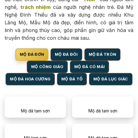
nghề,
trách nhiệm
của người nghệ nhân trẻ. Đá Mỹ
Nghệ Đình Thiều đã và xây dựng được nhiều Khu
Lăng Mộ, Mẫu Mộ đá đẹp, điển hình, có giá trị tâm
linh và phong thủy cao, góp phần gìn giữ văn hóa và
truyền thống cho con cháu mai sau.
MỘ ĐÁ ĐƠN
MỘ ĐÁ ĐÔI
MỘ ĐÁ TRÒN
MỘ CÔNG GIÁO
MỘ ĐÁ CÓ MÁI
MỘ ĐÁ HOA CƯƠNG
MỘ ĐÁ TỔ
MỘ ĐÁ LỤC GIÁC
Mộ đá tam sơn
Mộ đá tam sơn
Mộ tam sơn
Mộ đá tam sơn