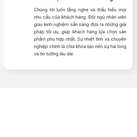
Chúng tôi luôn lắng nghe và thấu hiểu mọi
nhu cầu của khách hàng. Đội ngũ nhân viên
giàu kinh nghiệm sẵn sàng đưa ra những giải
pháp tối ưu, giúp khách hàng lựa chọn sản
phẩm phù hợp nhất. Sự nhiệt tình và chuyên
nghiệp chính là chìa khóa tạo nên sự hài lòng
và tin tưởng lâu dài.
ĐÁ MỸ NGHỆ ĐÌNH THIỆU
MẪU MỘ ĐÁ ĐẸP, MẪU
LĂNG MÔ ĐÁ ĐẸP ĐÌNH
THIỀU