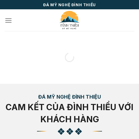
Skip
ĐÁ MỸ NGHỆ ĐÌNH THIỀU
to
content
ĐÁ MỸ NGHỆ ĐÌNH THIỆU
CAM KẾT CỦA ĐÌNH THIỀU VỚI
KHÁCH HÀNG