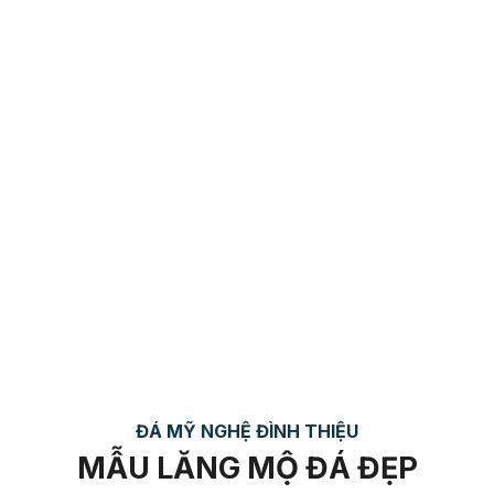
“Nói đến Đá mỹ nghệ là nói đến Đá Mỹ Nghệ Đình
Thiều – Sản phẩm chất lượng vượt trội, đơn vị dẫn
đầu trong gia công, điêu khắc đá mỹ nghệ!”
– damynghebacgiang198.com
0327 257 686 – 0327 745 986 – 0948 572 413
GỌI NGAY
ĐÁ MỸ NGHỆ ĐÌNH THIỆU
MẪU LĂNG MỘ ĐÁ ĐẸP