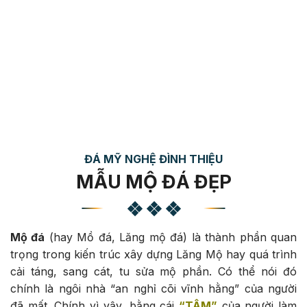
XEM VIDEO NGAY
GIÁ LĂNG MỘ ĐÁ
ĐÁ MỸ NGHỆ ĐÌNH THIỆU
MẪU MỘ ĐÁ ĐẸP
Mộ đá
(hay Mồ đá, Lăng mộ đá) là thành phần quan
trọng trong kiến trúc xây dựng Lăng Mộ hay quá trình
cải táng, sang cát, tu sửa mộ phần. Có thể nói đó
chính là ngôi nhà “an nghỉ cõi vĩnh hằng” của người
đã mất. Chính vì vậy, bằng cái
“TÂM”
của người làm