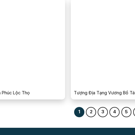
 Phúc Lộc Thọ
Tượng Địa Tạng Vương Bồ Tá
1
2
3
4
5