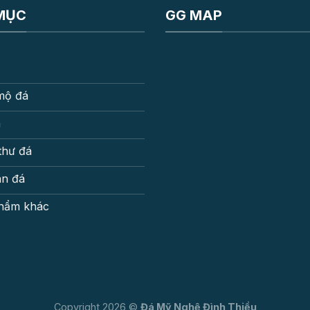
MỤC
GG MAP
mộ đá
á
thư đá
an đá
hẩm khác
Copyright 2026 ©
Đá Mỹ Nghệ Đình Thiều