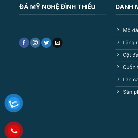
ĐÁ MỸ NGHỆ ĐÌNH THIỀU
DANH 
Mộ đá
Lăng 
Cột đ
Cuốn 
Lan c
Sản p