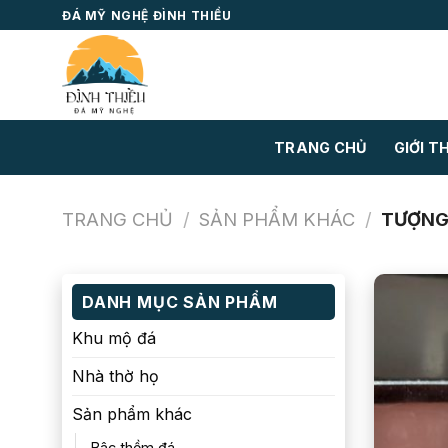
Skip
ĐÁ MỸ NGHỆ ĐÌNH THIỀU
to
content
TRANG CHỦ
GIỚI T
TRANG CHỦ
/
SẢN PHẨM KHÁC
/
TƯỢNG
DANH MỤC SẢN PHẨM
Khu mộ đá
Nhà thờ họ
Sản phẩm khác
Bậc thềm đá