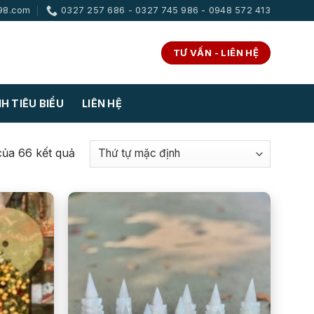
98.com
0327 257 686 - 0327 745 986 - 0948 572 413
TƯ VẤN - LIÊN HỆ
H TIÊU BIỂU
LIÊN HỆ
 của 66 kết quả