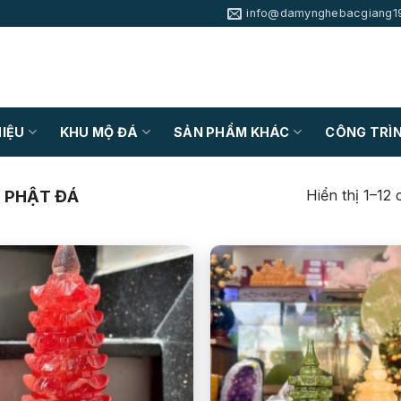
info@damynghebacgiang1
HIỆU
KHU MỘ ĐÁ
SẢN PHẨM KHÁC
CÔNG TRÌN
Hiển thị 1–12
 PHẬT ĐÁ