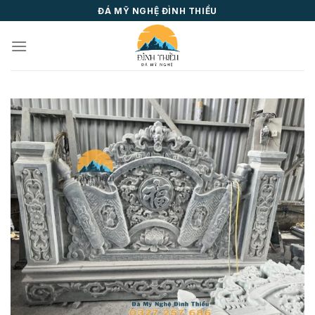
Skip
ĐÁ MỸ NGHỆ ĐÌNH THIỀU
to
content