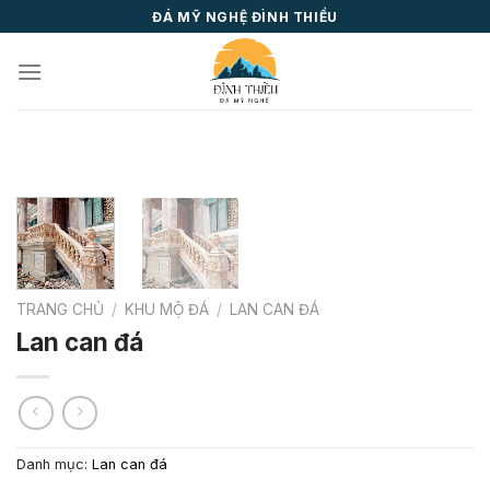
Skip
ĐÁ MỸ NGHỆ ĐÌNH THIỀU
to
content
TRANG CHỦ
/
KHU MỘ ĐÁ
/
LAN CAN ĐÁ
Lan can đá
Danh mục:
Lan can đá