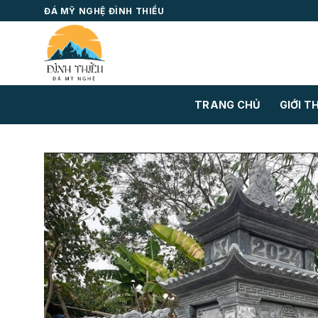
Skip
ĐÁ MỸ NGHỆ ĐÌNH THIỀU
to
content
TRANG CHỦ
GIỚI T