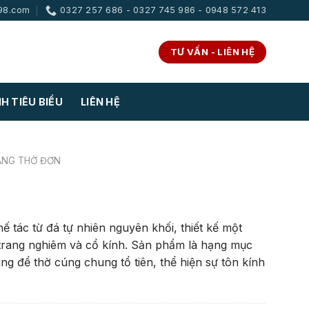
98.com
0327 257 686 - 0327 745 986 - 0948 572 413
TƯ VẤN - LIÊN HỆ
H TIÊU BIỂU
LIÊN HỆ
ĂNG THỜ ĐƠN
ế tác từ đá tự nhiên nguyên khối, thiết kế một
trang nghiêm và cổ kính. Sản phẩm là hạng mục
ng để thờ cúng chung tổ tiên, thể hiện sự tôn kính