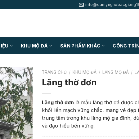
info@damynghebacgiang1
HIỆU
KHU MỘ ĐÁ
SẢN PHẨM KHÁC
CÔNG TRÌN
TRANG CHỦ
/
KHU MỘ ĐÁ
/
LĂNG MỘ ĐÁ
/
L
Lăng thờ đơn
Lăng thờ đơn
là mẫu lăng thờ đá được ch
khối liền mạch vững chắc, mang vẻ đẹp 
trung tâm trong khu lăng mộ gia đình, dù
và đạo hiếu bền vững.