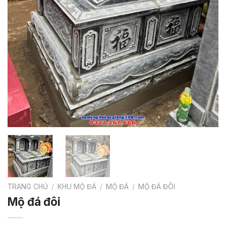
TRANG CHỦ
/
KHU MỘ ĐÁ
/
MỘ ĐÁ
/
MỘ ĐÁ ĐÔI
Mộ đá đôi