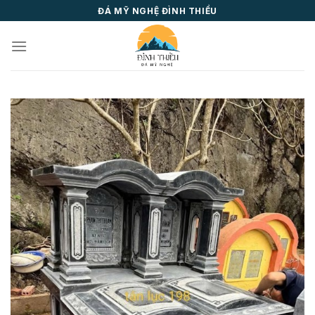
Skip
ĐÁ MỸ NGHỆ ĐÌNH THIỀU
to
content