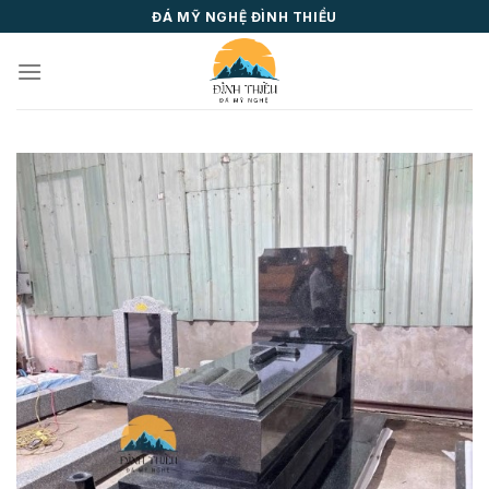
Skip
ĐÁ MỸ NGHỆ ĐÌNH THIỀU
to
content