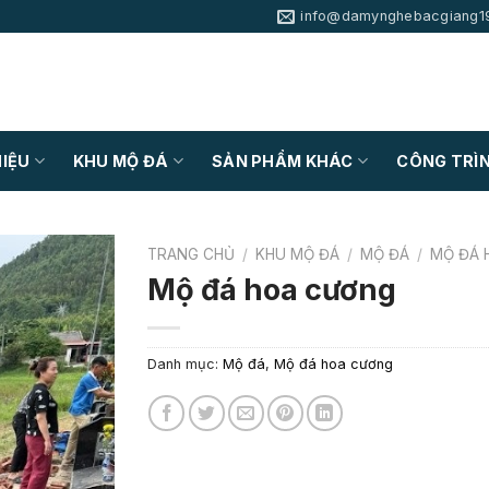
info@damynghebacgiang1
HIỆU
KHU MỘ ĐÁ
SẢN PHẨM KHÁC
CÔNG TRÌN
TRANG CHỦ
/
KHU MỘ ĐÁ
/
MỘ ĐÁ
/
MỘ ĐÁ 
Mộ đá hoa cương
Danh mục:
Mộ đá
,
Mộ đá hoa cương