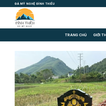
Skip
ĐÁ MỸ NGHỆ ĐÌNH THIỀU
to
content
TRANG CHỦ
GIỚI T