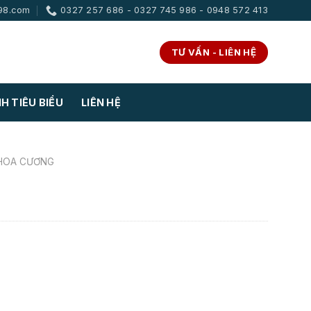
98.com
0327 257 686 - 0327 745 986 - 0948 572 413
TƯ VẤN - LIÊN HỆ
H TIÊU BIỂU
LIÊN HỆ
HOA CƯƠNG