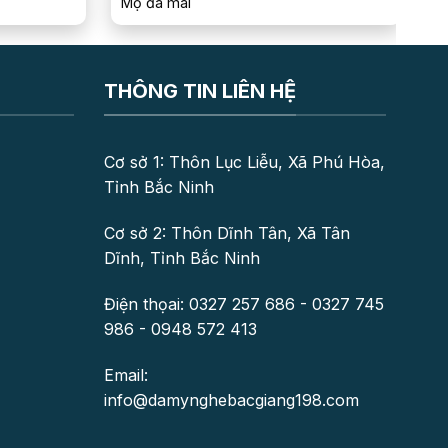
Mộ đá mái
M
THÔNG TIN LIÊN HỆ
Cơ sở 1: Thôn Lục Liễu, Xã Phú Hòa,
Tỉnh Bắc Ninh
Cơ sở 2: Thôn Dĩnh Tân, Xã Tân
Dĩnh, Tỉnh Bắc Ninh
Điện thọai: 0327 257 686 - 0327 745
986 - 0948 572 413
Email:
info@damynghebacgiang198.com