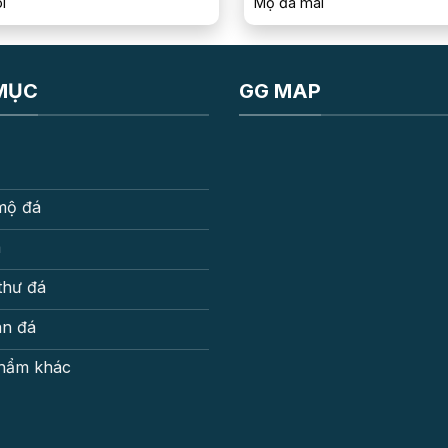
i
Mộ đá mái
MỤC
GG MAP
mộ đá
á
thư đá
an đá
hẩm khác