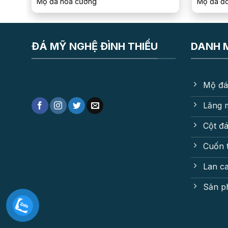
Mộ đá hoa cương
Mộ đá đô
ĐÁ MỸ NGHỆ ĐÌNH THIỀU
DANH 
Mộ đá
Lăng 
Cột đ
Cuốn 
Lan c
Sản p