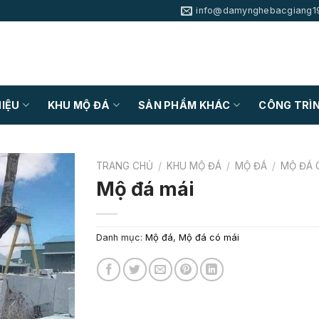
info@damynghebacgiang1
HIỆU
KHU MỘ ĐÁ
SẢN PHẨM KHÁC
CÔNG TRÌN
TRANG CHỦ
/
KHU MỘ ĐÁ
/
MỘ ĐÁ
/
MỘ ĐÁ 
Mộ đá mái
Danh mục:
Mộ đá
,
Mộ đá có mái