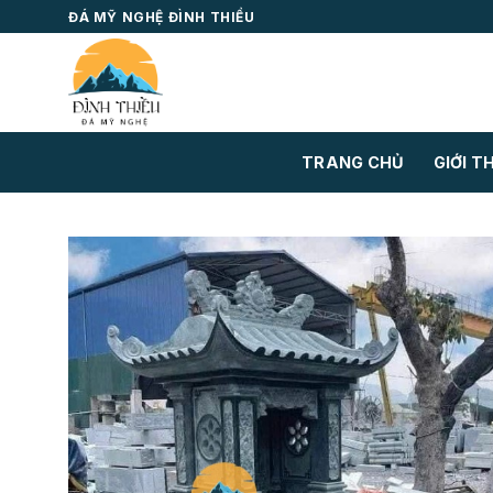
Skip
ĐÁ MỸ NGHỆ ĐÌNH THIỀU
to
content
TRANG CHỦ
GIỚI T