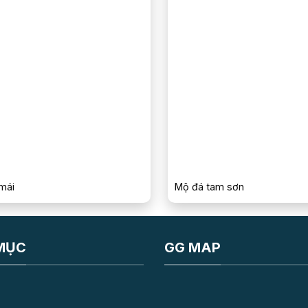
mái
Mộ đá tam sơn
MỤC
GG MAP