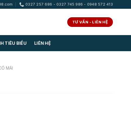
98.com
0327 257 686 - 0327 745 986 - 0948 572 413
TƯ VẤN - LIÊN HỆ
H TIÊU BIỂU
LIÊN HỆ
CÓ MÁI