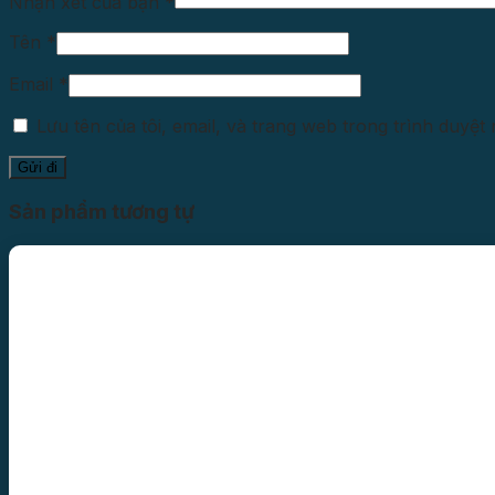
Nhận xét của bạn
*
Tên
*
Email
*
Lưu tên của tôi, email, và trang web trong trình duyệt 
Sản phẩm tương tự