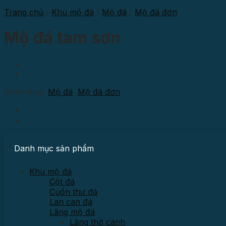
Trang chủ
/
Khu mộ đá
/
Mộ đá
/
Mộ đá đơn
Mộ đá tam sơn
Danh mục:
Mộ đá
,
Mộ đá đơn
Danh mục sản phẩm
Khu mộ đá
Cột đá
Cuốn thư đá
Lan can đá
Lăng mộ đá
Lăng thờ cánh