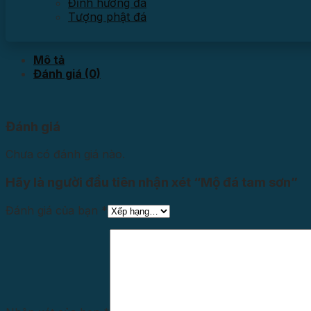
Đỉnh hương đá
Tượng phật đá
Mô tả
Đánh giá (0)
Đánh giá
Chưa có đánh giá nào.
Hãy là người đầu tiên nhận xét “Mộ đá tam sơn”
Đánh giá của bạn
*