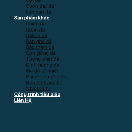
Cột đá
Cuốn thư đá
Lan can đá
Sản phẩm khác
Chiếu đá
Cổng đá
Bàn lễ đá
Bàn ghế đá
Bậc thềm đá
Con giống đá
Tượng phật đá
Đỉnh hương đá
Bia đá tự nhiên
Đài phun nước đá
Đèn đá trang trí
Nhà thờ họ
Công trình tiêu biểu
Liên Hệ