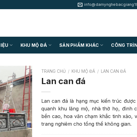
info@damynghebacgiang1
HIỆU
KHU MỘ ĐÁ
SẢN PHẨM KHÁC
CÔNG TRÌN
TRANG CHỦ
/
KHU MỘ ĐÁ
/
LAN CAN ĐÁ
Lan can đá
Lan can đá là hạng mục kiến trúc được 
quanh khu lăng mộ, nhà thờ họ, đình c
bền cao, hoa văn chạm khắc tinh xảo, 
trang nghiêm cho tổng thể không gian.