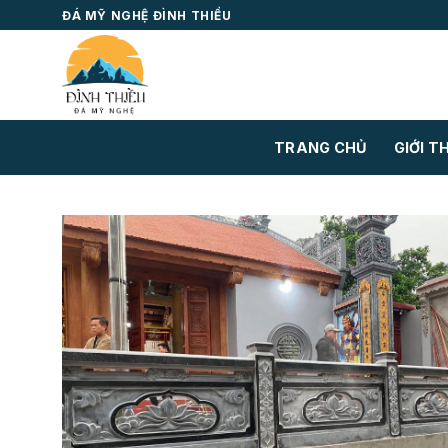
Skip
ĐÁ MỸ NGHỆ ĐÌNH THIỀU
to
content
TRANG CHỦ
GIỚI T