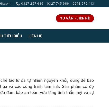
98.com
0327 257 686 - 0327 745 986 - 0948 572 413
TƯ VẤN - LIÊN HỆ
H TIÊU BIỂU
LIÊN HỆ
chế tác từ đá tự nhiên nguyên khối, dùng để bao
hùa và các công trình tâm linh. Sản phẩm có độ
vừa đảm bảo an toàn vừa tăng tính thẩm mỹ và sự