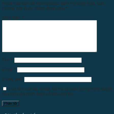
Email của bạn sẽ không được hiển thị công khai.
Các
trường bắt buộc được đánh dấu
*
Bình luận
*
Tên
*
Email
*
Trang web
Lưu tên của tôi, email, và trang web trong trình duyệt
này cho lần bình luận kế tiếp của tôi.