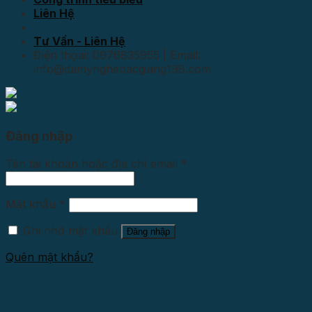
Liên Hệ
Tư Vấn - Liên Hệ
Điện thọai: 0976835955 | Email:
info@damynghebacgiang198.com
Đăng nhập
Tên tài khoản hoặc địa chỉ email
*
Mật khẩu
*
Ghi nhớ mật khẩu
Đăng nhập
Quên mật khẩu?