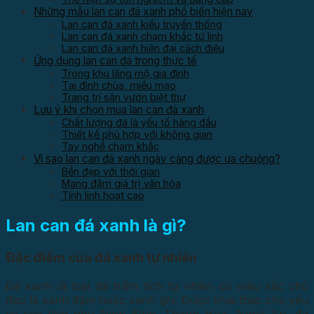
Những mẫu lan can đá xanh phổ biến hiện nay
Lan can đá xanh kiểu truyền thống
Lan can đá xanh chạm khắc tứ linh
Lan can đá xanh hiện đại cách điệu
Ứng dụng lan can đá trong thực tế
Trong khu lăng mộ gia đình
Tại đình chùa, miếu mạo
Trang trí sân vườn biệt thự
Lưu ý khi chọn mua lan can đá xanh
Chất lượng đá là yếu tố hàng đầu
Thiết kế phù hợp với không gian
Tay nghề chạm khắc
Vì sao lan can đá xanh ngày càng được ưa chuộng?
Bền đẹp với thời gian
Mang đậm giá trị văn hóa
Tính linh hoạt cao
Lan can đá xanh là gì?
Đặc điểm của đá xanh tự nhiên
Đá xanh là loại đá trầm tích tự nhiên có màu sắc chủ
đạo là xanh đậm hoặc xanh ghi. Được khai thác chủ yếu
tại các tỉnh như Ninh Bình, Thanh Hóa, Nghệ An, đá