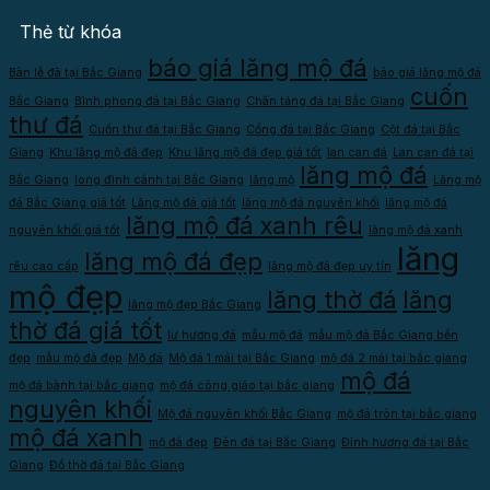
Thẻ từ khóa
báo giá lăng mộ đá
Bàn lễ đã tại Bắc Giang
báo giá lăng mộ đá
cuốn
Bắc Giang
Bình phong đá tại Bắc Giang
Chân tảng đá tại Bắc Giang
thư đá
Cuốn thư đá tại Bắc Giang
Cổng đá tại Bắc Giang
Cột đá tại Bắc
Giang
Khu lăng mộ đá đẹp
Khu lăng mộ đá đẹp giá tốt
lan can đá
Lan can đá tại
lăng mộ đá
Bắc Giang
long đình cánh tại Bắc Giang
lăng mộ
Lăng mộ
đá Bắc Giang giá tốt
Lăng mộ đá giá tốt
lăng mộ đá nguyên khối
lăng mộ đá
lăng mộ đá xanh rêu
nguyên khối giá tốt
lăng mộ đá xanh
lăng
lăng mộ đá đẹp
rêu cao cấp
lăng mộ đá đẹp uy tín
mộ đẹp
lăng thờ đá
lăng
lăng mộ đẹp Bắc Giang
thờ đá giá tốt
lư hương đá
mẫu mộ đá
mẫu mộ đá Bắc Giang bền
đẹp
mẫu mộ đá đẹp
Mộ đá
Mộ đá 1 mái tại Bắc Giang
mộ đá 2 mái tại bắc giang
mộ đá
mộ đá bành tại bắc giang
mộ đá công giáo tại bắc giang
nguyên khối
Mộ đá nguyên khối Bắc Giang
mộ đá tròn tại bắc giang
mộ đá xanh
mộ đá đẹp
Đèn đá tại Bắc Giang
Đỉnh hương đá tại Bắc
Giang
Đồ thờ đá tại Bắc Giang