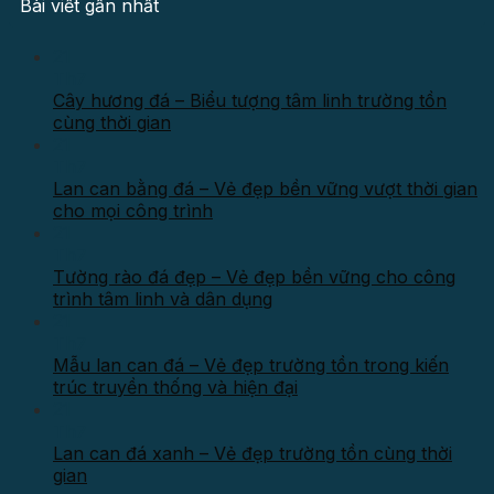
Bài viết gần nhất
21
Th7
Cây hương đá – Biểu tượng tâm linh trường tồn
cùng thời gian
21
Th7
Lan can bằng đá – Vẻ đẹp bền vững vượt thời gian
cho mọi công trình
21
Th7
Tường rào đá đẹp – Vẻ đẹp bền vững cho công
trình tâm linh và dân dụng
21
Th7
Mẫu lan can đá – Vẻ đẹp trường tồn trong kiến
trúc truyền thống và hiện đại
21
Th7
Lan can đá xanh – Vẻ đẹp trường tồn cùng thời
gian