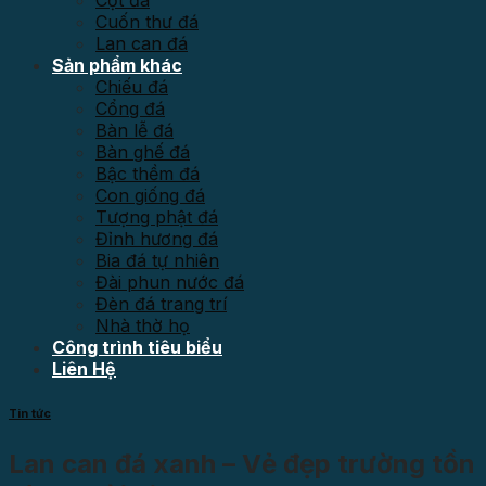
Cột đá
Cuốn thư đá
Lan can đá
Sản phẩm khác
Chiếu đá
Cổng đá
Bàn lễ đá
Bàn ghế đá
Bậc thềm đá
Con giống đá
Tượng phật đá
Đỉnh hương đá
Bia đá tự nhiên
Đài phun nước đá
Đèn đá trang trí
Nhà thờ họ
Công trình tiêu biểu
Liên Hệ
Tin tức
Lan can đá xanh – Vẻ đẹp trường tồn