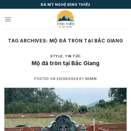
Skip
ĐÁ MỸ NGHỆ ĐÌNH THIỀU
to
content
TAG ARCHIVES:
MỘ ĐÁ TRÒN TẠI BẮC GIANG
STYLE
,
TIN TỨC
Mộ đá tròn tại Bắc Giang
POSTED ON
20/09/2024
BY
ADMIN