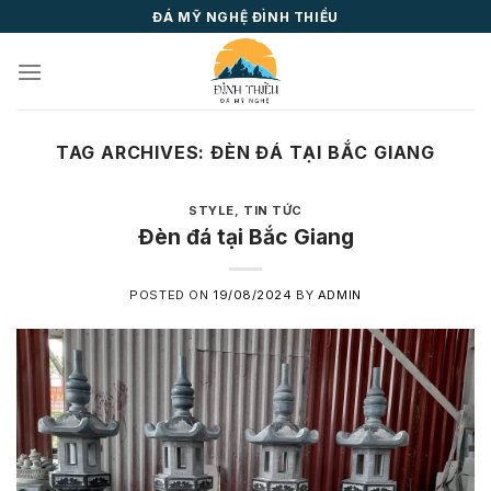
Skip
ĐÁ MỸ NGHỆ ĐÌNH THIỀU
to
content
TAG ARCHIVES:
ĐÈN ĐÁ TẠI BẮC GIANG
STYLE
,
TIN TỨC
Đèn đá tại Bắc Giang
POSTED ON
19/08/2024
BY
ADMIN